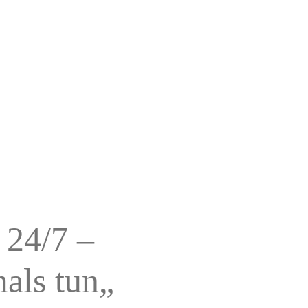
 24/7 –
mals tun
„